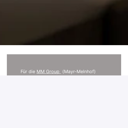
Für die 
MM Group 
 (Mayr-Melnhof) 
suchen wir eine/n
 HR Generalist/in bzw. 
HR Operations Specialist 
im 
Headquarter in Wien. 
Europas führender Produzent von 
Kartonagen und Faltschachteln 
erwirtschaftet jährliche Umsatzerlöse 
von rund 4 Mrd. EUR beschäftigt rund 