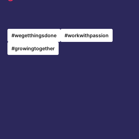
#wegetthingsdone
#workwithpassion
#growingtogether