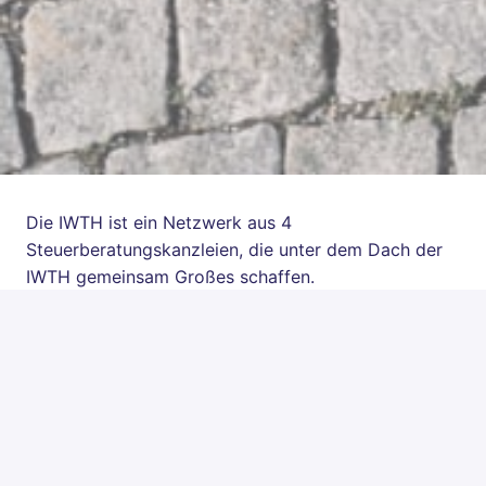
Die IWTH ist ein Netzwerk aus 4 
Steuerberatungskanzleien, die unter dem Dach der 
IWTH gemeinsam Großes schaffen.

Seit ihrer Gründung 1983 steht die IWTH für 
persönliche Beziehungen mit Handschlagqualität - 
nicht nur gegenüber ihren Kunden, sondern vor allem 
auch gegenüber ihren Mitarbeiter:innen. Dabei gilt: 
Optimale Performance kann nur gegeben sein, wenn 
sich alle am Arbeitsplatz maximal wohlfühlen. 
