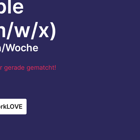
le 
/w/x) 
en/Woche
ir gerade gematcht!
rkLOVE