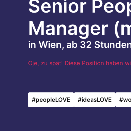
Senior Peop
Manager (m
in Wien, ab 32 Stund
Oje, zu spät! Diese Position haben w
#peopleLOVE
#ideasLOVE
#wo